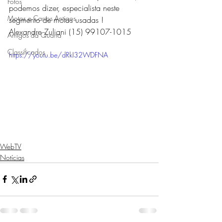
Fotos
podemos dizer, especialista neste 
Motos e Carros Antigos
segmento de motos usadas ! 
Alexandre Zuliani (15) 99107-1015 
Amigos da Quarta
Classificados
https://youtu.be/dRkI32WDFNA
WebTV
Notícias