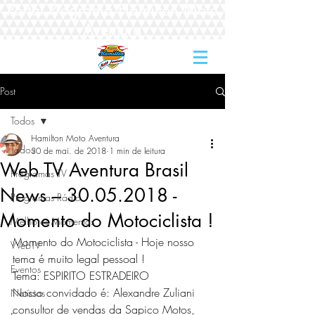
Portal Programa Hamilton Moto
Aventura
Post
Todos
Hamilton Moto Aventura
Todos
30 de mai. de 2018
1 min de leitura
Web TV Aventura Brasil
Programas TV
News – 30.05.2018 -
Programas Rádio
Momento do Motociclista !
Melhores Momentos
Momento do Motociclista - Hoje nosso 
WebTV
tema é muito legal pessoal ! 
Eventos
Tema: ESPIRITO ESTRADEIRO 
Nosso convidado é: Alexandre Zuliani 
Notícias
consultor de vendas da Sapico Motos, 