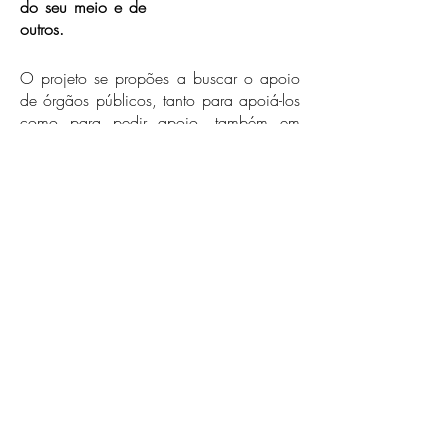
do seu meio e de
outros.
O projeto se propões a buscar o apoio
de órgãos públicos, tanto para apoiá-los
como para pedir apoio, também em
busca de parcerias em projetos e eventos
que ambas as partes poderão
desenvolver em benefício das crianças.
O projeto GAROTINHO AVENTURA não
visa fins lucrativos, mas sim buscar apoio
e parcerias para prestar ajuda e
colaboração em busca de um futuro
melhor.
Se você se identifica com essa causa e
tem interesse em participar dessa ação,
entre em contato com nossa equipe, se
envolva, participe!