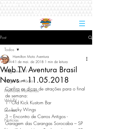
Portal Programa Hamilton Moto
Aventura
Post
Todos
Hamilton Moto Aventura
Todos
11 de mai. de 2018
1 min de leitura
Web TV Aventura Brasil
Programas TV
News – 11.05.2018
Programas Rádio
Confira as dicas de atrações para o final 
Melhores Momentos
de semana: 
WebTV
1 - Old Kick Kustom Bar 
2 - Lucky Wings 
Eventos
3 – Encontro de Carros Antigos - 
Notícias
Garagem das Carangas Sorocaba – SP 