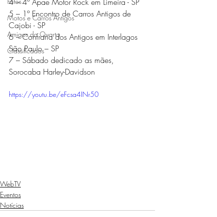
Fotos
4 – 4º Apae Motor Rock em Limeira - SP 
5 – 1º Encontro de Carros Antigos de 
Motos e Carros Antigos
Cajobi - SP 
Amigos da Quarta
6 – Confraria dos Antigos em Interlagos 
São Paulo – SP 
Classificados
7 – Sábado dedicado as mães, 
Sorocaba Harley-Davidson 
https://youtu.be/eFcsa4INr50
WebTV
Eventos
Notícias