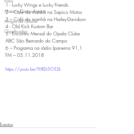
Fotos
1 - Lucky Wings e Lucky Friends 
Motos e Carros Antigos
2 – Café da manhã na Sapico Motos
3 – Café da manhã na Harley-Davidson 
Amigos da Quarta
4 - Old Kick Kustom Bar 
Classificados
5 - Encontro Mensal do Opala Clube 
ABC São Bernardo do Campo 
6 – Programa na rádio Ipanema 91,1 
FM – 05.11.2018 
https://youtu.be/IYrRDi5O32k
Eventos