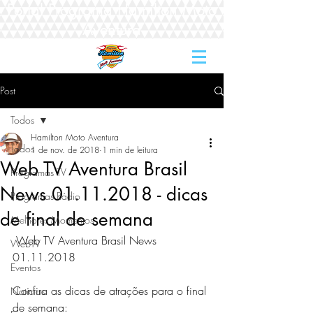
Portal Programa Hamilton Moto
Aventura
Post
Todos
Hamilton Moto Aventura
Todos
1 de nov. de 2018
1 min de leitura
Web TV Aventura Brasil
Programas TV
News 01.11.2018 - dicas
Programas Rádio
de final de semana
Melhores Momentos
 Web TV Aventura Brasil News 
WebTV
01.11.2018 
Eventos
Confira as dicas de atrações para o final 
Notícias
de semana: 