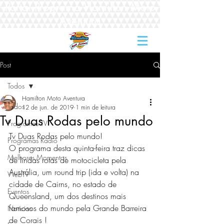
Portal Programa Hamilton Moto
Aventura
Post
Todos
Hamilton Moto Aventura
Todos
12 de jun. de 2019
1 min de leitura
Tv Duas Rodas pelo mundo
Programas TV
Tv Duas Rodas pelo mundo! 
Programas Rádio
O programa desta quinta-feira traz dicas 
Melhores Momentos
de lindas rotas de motocicleta pela 
Austrália, um round trip (ida e volta) na 
WebTV
cidade de Cairns, no estado de 
Eventos
Queensland, um dos destinos mais 
famosos do mundo pela Grande Barreira 
Notícias
de Corais !