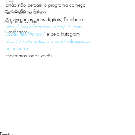
Fotos
Então não percam o programa começa 
Motos e Carros Antigos
às 19h00 horas!
Ao vivo pelas redes digitais, Facebook 
Amigos da Quarta
https://www.facebook.com/TV-Duas-
Classificados
Rodas-Pelo-Mundo/
 e pelo Instagram 
https://www.instagram.com/tvduasrodas
pelomundo
.
Esperamos todos vocês! 
Eventos