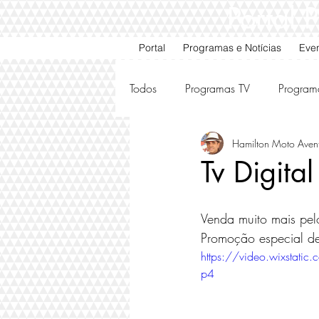
Portal
Portal
Programas e Notícias
Eve
Todos
Programas TV
Program
Hamilton Moto Aven
Motos e Carros Antigos
Ami
Tv Digital
Venda muito mais pelo
Promoção especial de 
https://video.wixsta
p4