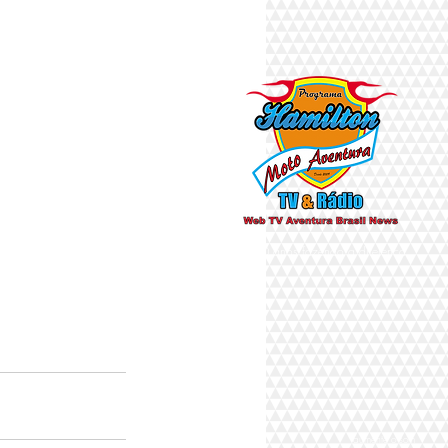
Há 10 anos fazendo a diferença
aumente o som