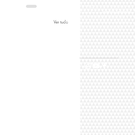
Participe AO
VIVO
do nosso programa na
TV DIGITAL STUDIO "S"
fazendo perguntas
para nosso entrevistado através das
Ver tudo
plataformas digitais Facebook, Instagram,
Youtube e aqui no nosso portal,
siga nas redes sociais