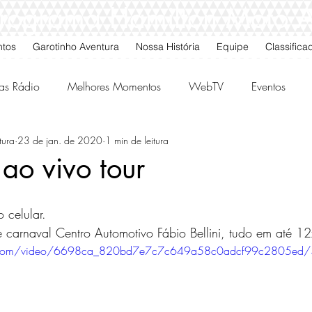
 Programa Hamilton Moto 
ntos
Garotinho Aventura
Nossa História
Equipe
Classifica
as Rádio
Melhores Momentos
WebTV
Eventos
tura
23 de jan. de 2020
1 min de leitura
gos da Quarta
Classificados
 ao vivo tour
 celular.
carnaval Centro Automotivo Fábio Bellini, tudo em até 12
tic.com/video/6698ca_820bd7e7c7c649a58c0adcf99c2805ed/