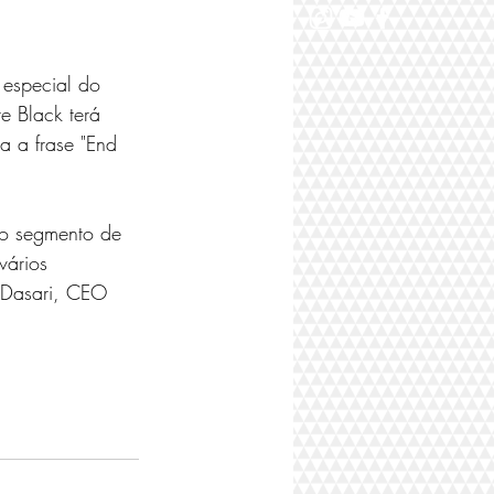
 especial do 
e Black terá 
 a frase "End 
do segmento de 
vários 
d Dasari, CEO 