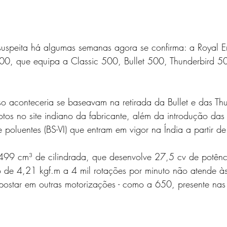
suspeita há algumas semanas agora se confirma: a Royal En
0, que equipa a Classic 500, Bullet 500, Thunderbird 5
so aconteceria se baseavam na retirada da Bullet e das Th
tos no site indiano da fabricante, além da introdução das 
poluentes (BS-VI) que entram em vigor na Índia a partir de 
499 cm³ de cilindrada, que desenvolve 27,5 cv de potên
o de 4,21 kgf.m a 4 mil rotações por minuto não atende às
apostar em outras motorizações - como a 650, presente nas 