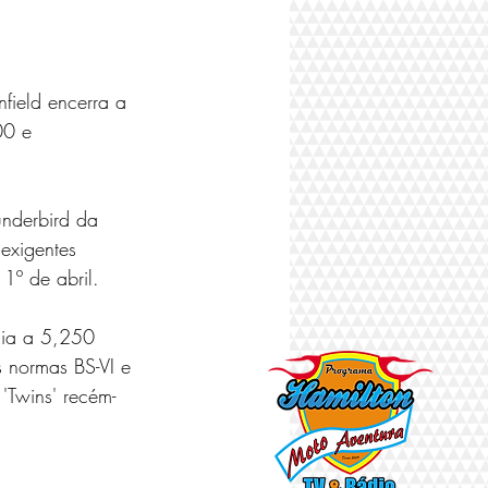
field encerra a 
00 e 
underbird da 
exigentes 
1º de abril.
cia a 5,250 
 normas BS-VI e 
'Twins' recém-