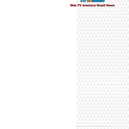
Há 10 anos fazendo a diferença
aumente o som
Participe AO
VIVO
do nosso programa na
TV DIGITAL STUDIO "S"
fazendo perguntas
para nosso entrevistado através das
plataformas digitais Facebook, Instagram,
Youtube e aqui no nosso portal,
siga nas redes sociais