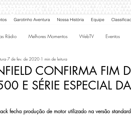
 Programa Hamilton Moto 
ntos
Garotinho Aventura
Nossa História
Equipe
Classifica
as Rádio
Melhores Momentos
WebTV
Eventos
tura
7 de fev. de 2020
1 min de leitura
gos da Quarta
Classificados
NFIELD CONFIRMA FIM 
00 E SÉRIE ESPECIAL D
Black fecha produção de motor utilizado na versão standar