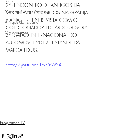
Fotos
2ª - ENCONTRO DE ANTIGOS DA 
Motos e Carros Antigos
MOBILIDADE CLASSICOS NA GRANJA 
VIANA.       ENTREVISTA COM O 
Amigos da Quarta
COLECIONADOR EDUARDO SOVERAL.  
Classificados
3ª - SALÃO INTERNACIONAL DO 
AUTOMOVEL 2012 - ESTANDE DA 
MARCA LEXUS. 
https://youtu.be/1t9F5tW24tU
Programas TV