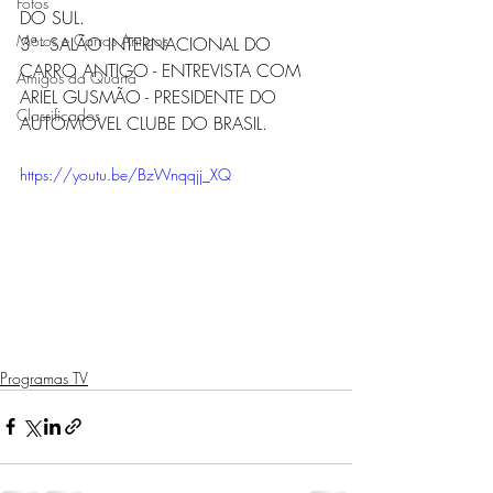
Fotos
DO SUL.  
Motos e Carros Antigos
3ª - SALÃO INTERNACIONAL DO 
CARRO ANTIGO - ENTREVISTA COM 
Amigos da Quarta
ARIEL GUSMÃO - PRESIDENTE DO 
Classificados
AUTOMOVEL CLUBE DO BRASIL. 
https://youtu.be/BzWnqqjj_XQ
Programas TV