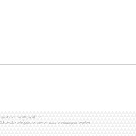
Plano balão, "Harley Own" -
Plan
Iron 1200 NS Preta
Low 
onmotoaventura@gmail.com
 BEFORCE -
inteligência, treinamentos e estratégias digitais