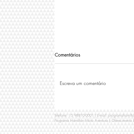
Comentários
Escreva um comentário
Grandes oportunidades nas
motocicletas semi novas!
Telefone: 15 98810-0001 | E-mail:
programahamilt
Programa Hamilton Moto Aventura | Oferecimento
<