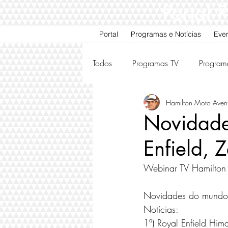
Portal
Portal
Programas e Notícias
Eve
Todos
Programas TV
Program
Hamilton Moto Aven
Motos e Carros Antigos
Ami
Novidade
Enfield,
Webinar TV Hamilton
Novidades do mundo 
Notícias: 
1ª) Royal Enfield Hima