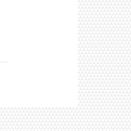
o balão, "Harley Own" -
Rider