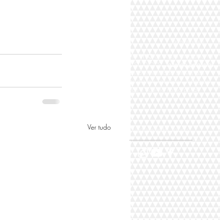
aumente o som
Participe AO
VIVO
do nosso programa na
TV DIGITAL STUDIO "S"
fazendo perguntas
para nosso entrevistado através das
plataformas digitais Facebook, Instagram,
Youtube e aqui no nosso portal,
Ver tudo
siga nas redes sociais