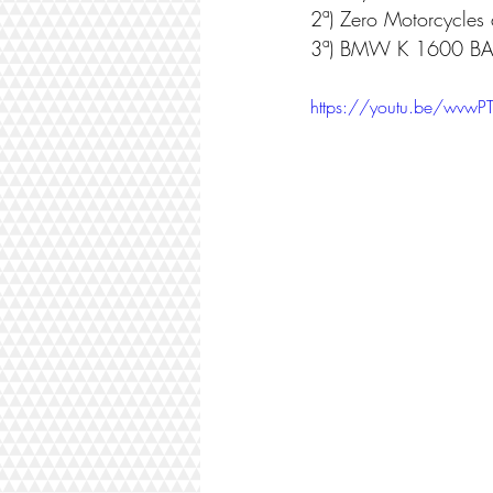
2ª) Zero Motorcycles 
3ª) BMW K 1600 BAGG
https://youtu.be/wvwP