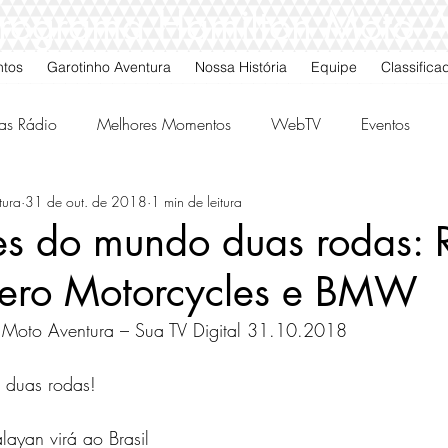
 Programa Hamilton Moto 
ntos
Garotinho Aventura
Nossa História
Equipe
Classifica
as Rádio
Melhores Momentos
WebTV
Eventos
tura
31 de out. de 2018
1 min de leitura
gos da Quarta
Classificados
s do mundo duas rodas: 
 Zero Motorcycles e BMW
 Moto Aventura – Sua TV Digital 31.10.2018  
duas rodas!  
layan virá ao Brasil 