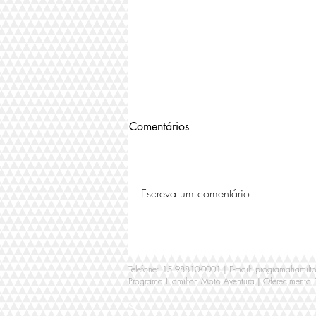
Comentários
Escreva um comentário
Grandes oportunidades nas
motocicletas semi novas!
Telefone: 15 98810-0001 | E-mail:
programahamilt
Programa Hamilton Moto Aventura | Oferecimento
<