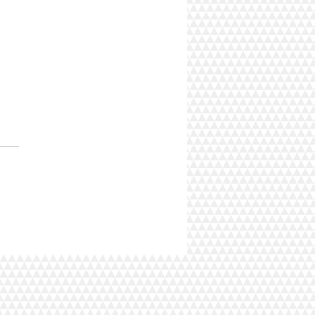
o balão, "Harley Own" -
Rider