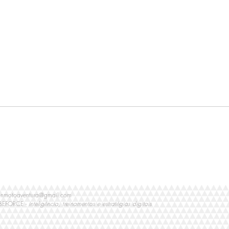
Plano balão, "Harley Own" -
Plan
Iron 1200 NS Preta
Low 
onmotoaventura@gmail.com
 BEFORCE -
inteligência, treinamentos e estratégias digitais