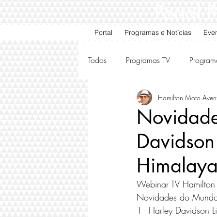
Portal
Portal
Programas e Notícias
Eve
Todos
Programas TV
Program
Hamilton Moto Aven
Motos e Carros Antigos
Ami
Novidade
Davidson 
Himalay
Webinar TV Hamilton
Novidades do Mundo
1 - Harley Davidson L