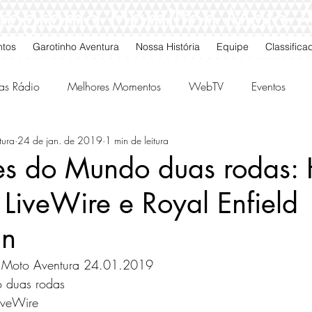
 Programa Hamilton Moto 
ntos
Garotinho Aventura
Nossa História
Equipe
Classifica
as Rádio
Melhores Momentos
WebTV
Eventos
tura
24 de jan. de 2019
1 min de leitura
gos da Quarta
Classificados
s do Mundo duas rodas: 
LiveWire e Royal Enfield
an
 Moto Aventura 24.01.2019 
 duas rodas 
iveWire 