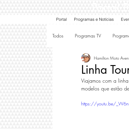
Portal
Portal
Programas e Notícias
Eve
Todos
Programas TV
Program
Hamilton Moto Aven
Motos e Carros Antigos
Ami
Linha To
Viajamos com a linha
modelos que estão de
https://youtu.be/_W6