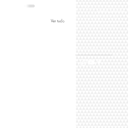
Participe AO
VIVO
do nosso programa na
TV DIGITAL STUDIO "S"
fazendo perguntas
para nosso entrevistado através das
Ver tudo
plataformas digitais Facebook, Instagram,
Youtube e aqui no nosso portal,
siga nas redes sociais