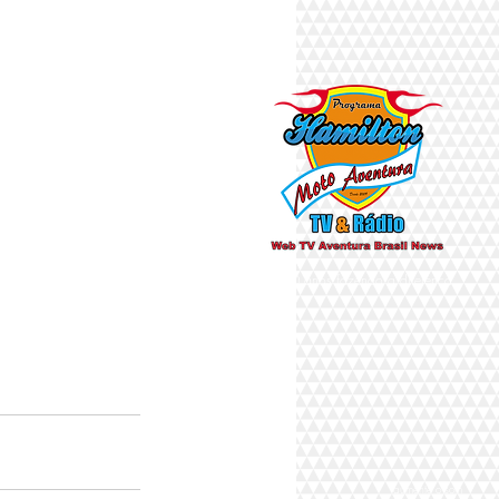
Há 10 anos fazendo a diferença
aumente o som