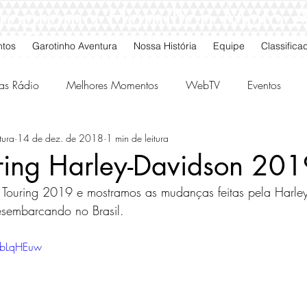
 Programa Hamilton Moto 
ntos
Garotinho Aventura
Nossa História
Equipe
Classifica
as Rádio
Melhores Momentos
WebTV
Eventos
tura
14 de dez. de 2018
1 min de leitura
gos da Quarta
Classificados
uring Harley-Davidson 20
 Touring 2019 e mostramos as mudanças feitas pela Harley
sembarcando no Brasil.
nbLqHEuw