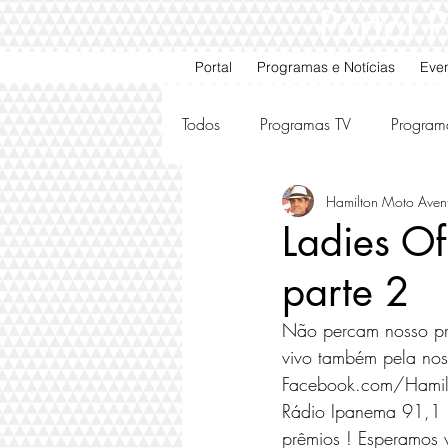
Portal
Portal
Programas e Notícias
Eve
Todos
Programas TV
Program
Hamilton Moto Aven
Motos e Carros Antigos
Ami
Ladies Of
parte 2
Não percam nosso pr
vivo também pela nos
Facebook.com/Hamilto
Rádio Ipanema 91,1 F
prêmios ! Esperamos 