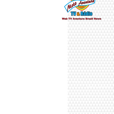
Há 10 anos fazendo a diferença
aumente o som
Participe AO
VIVO
do nosso programa na
TV DIGITAL STUDIO "S"
fazendo perguntas
para nosso entrevistado através das
plataformas digitais Facebook, Instagram,
Youtube e aqui no nosso portal,