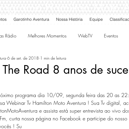
 Programa Hamilton Moto 
ntos
Garotinho Aventura
Nossa História
Equipe
Classifica
as Rádio
Melhores Momentos
WebTV
Eventos
tura
6 de set. de 2018
1 min de leitura
gos da Quarta
Classificados
 The Road 8 anos de suces
óximo programa dia 10/09, segunda feira das 20 as 22:
sa Webinar Tv Hamilton Moto Aventura ! Sua Tv digital, a
nMotoAventura e assista está super entrevista ao vivo dos
m, curta nossa página no Facebook e participe do nosso f
vocês ! Su