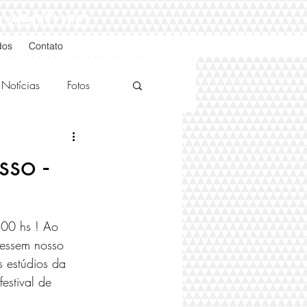
Aventura
dos
Contato
Notícias
Fotos
so -
00 hs ! Ao 
cessem nosso 
 estúdios da 
estival de 