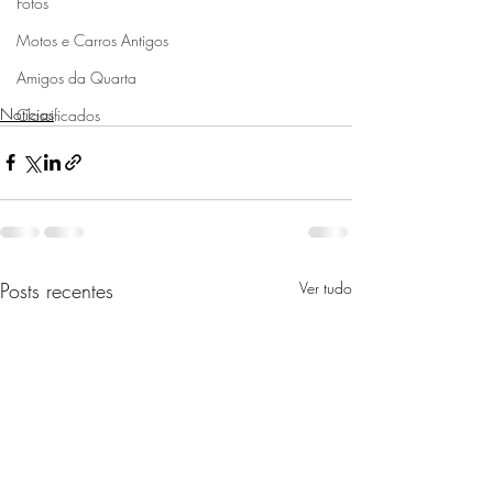
Fotos
Motos e Carros Antigos
Amigos da Quarta
Notícias
Classificados
Posts recentes
Ver tudo