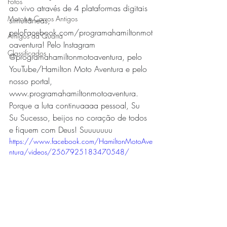
Fotos
ao vivo através de 4 plataformas digitais 
Motos e Carros Antigos
simultâneas, 
pelo
Facebook.com/programahamiltonmot
Amigos da Quarta
oaventura
! Pelo Instagram 
Classificados
@programahamiltonmotoaventura, pelo 
YouTube/Hamilton Moto Aventura e pelo 
nosso portal, 
www.programahamiltonmotoaventura. 
Porque a luta continuaaaa pessoal, Su 
Su Sucesso, beijos no coração de todos 
e fiquem com Deus! Suuuuuuu
https://www.facebook.com/HamiltonMotoAve
ntura/videos/2567925183470548/