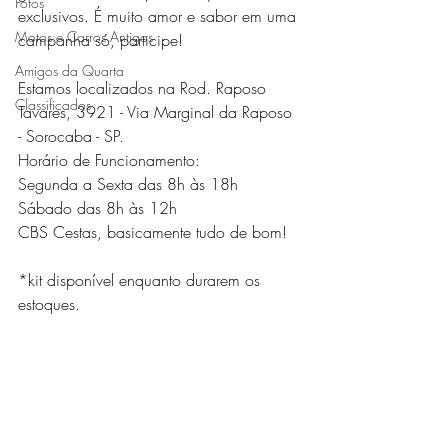
Fotos
exclusivos. É muito amor e sabor em uma 
Motos e Carros Antigos
campanha só, participe!
Amigos da Quarta
Estamos localizados na Rod. Raposo 
Classificados
Tavares, 3921 - Via Marginal da Raposo 
- Sorocaba - SP.
Horário de Funcionamento: 
Segunda a Sexta das 8h às 18h 
Sábado das 8h às 12h
CBS Cestas, basicamente tudo de bom!
*kit disponível enquanto durarem os 
estoques.