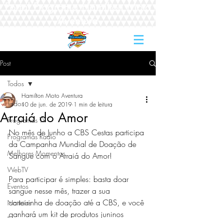
Portal Programa Hamilton Moto
Aventura
Post
Todos
Hamilton Moto Aventura
Todos
10 de jun. de 2019
1 min de leitura
Arraiá do Amor
Programas TV
No mês de Junho a CBS Cestas participa 
Programas Rádio
da Campanha Mundial de Doação de 
Melhores Momentos
Sangue com o Arraiá do Amor!
WebTV
Para participar é simples: basta doar 
Eventos
sangue nesse mês, trazer a sua 
carteirinha de doação até a CBS, e você 
Notícias
ganhará um kit de produtos juninos 