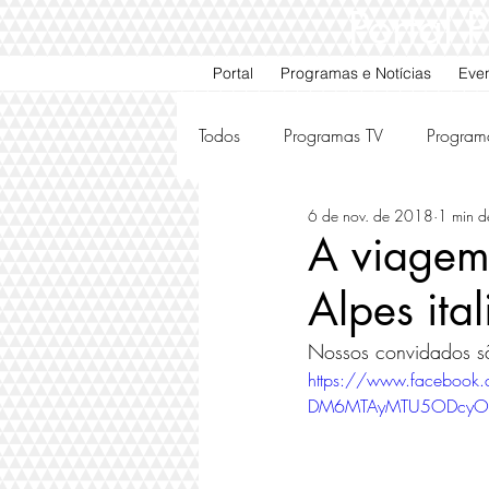
Portal
Portal
Programas e Notícias
Eve
Todos
Programas TV
Program
6 de nov. de 2018
1 min de
Motos e Carros Antigos
Ami
A viagem 
Alpes ital
Nossos convidados são
https://www.faceboo
DM6MTAyMTU5ODcyOT