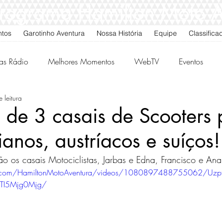
 Programa Hamilton Moto 
ntos
Garotinho Aventura
Nossa História
Equipe
Classifica
as Rádio
Melhores Momentos
WebTV
Eventos
 leitura
gos da Quarta
Classificados
de 3 casais de Scooters 
ianos, austríacos e suíços!
 os casais Motociclistas, Jarbas e Edna, Francisco e Ana, 
k.com/HamiltonMotoAventura/videos/1080897488755062/Uz
I5Mjg0Mjg/