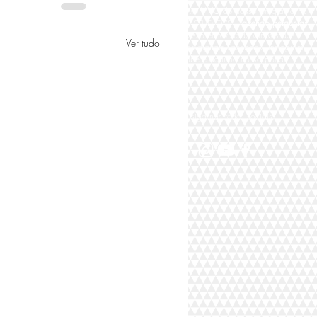
Participe AO
VIVO
do nosso programa na
TV DIGITAL STUDIO "S"
fazendo perguntas
para nosso entrevistado através das
Ver tudo
plataformas digitais Facebook, Instagram,
Youtube e aqui no nosso portal,
siga nas redes sociais