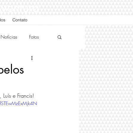
Aventura
dos
Contato
Notícias
Fotos
pelos
Luís e Francis! 
pfSTEwMzExMjk4N