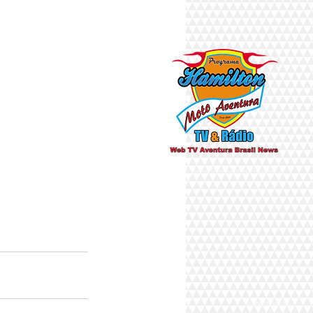
Há 10 anos fazendo a diferença
aumente o som