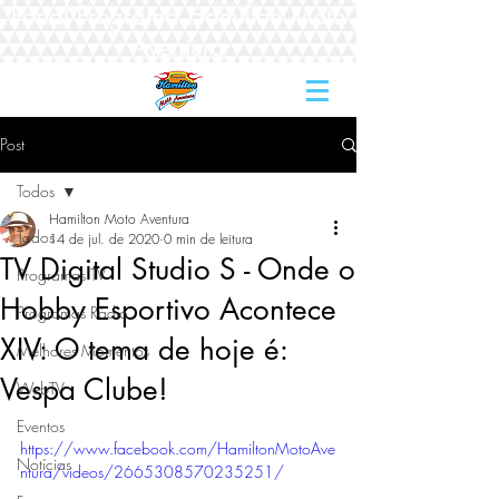
Portal Programa Hamilton Moto
Aventura
Post
Todos
Hamilton Moto Aventura
Todos
14 de jul. de 2020
0 min de leitura
TV Digital Studio S - Onde o
Programas TV
Hobby Esportivo Acontece
Programas Rádio
XIV: O tema de hoje é:
Melhores Momentos
Vespa Clube!
WebTV
Eventos
https://www.facebook.com/HamiltonMotoAve
Notícias
ntura/videos/2665308570235251/