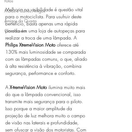
Fotos
Melhoria na visibilidade é questão vital 
Motos e Carros Antigos
para o motociclista. Para usufruir deste 
Amigos da Quarta
benefício, basta apenas uma rápida 
parada em uma loja de autopeças para 
Classificados
realizar a troca de uma lâmpada. A 
Philips XtremeVision Moto
 oferece até 
130% mais luminosidade se comparada 
com as lâmpadas comuns, o que, aliado 
à alta resistência à vibração, combina 
segurança, performance e conforto.
A 
X-tremeVision Moto
 ilumina muito mais 
do que a lâmpada convencional, isso 
transmite mais segurança para o piloto.  
Isso porque a maior amplitude da 
projeção de luz melhora muito o campo 
de visão nas laterais e profundidade, 
sem ofuscar a visão dos motoristas. Com 