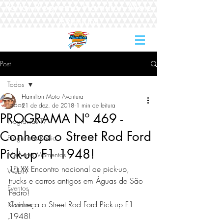
Portal Programa Hamilton Moto
Aventura
Post
Todos
Hamilton Moto Aventura
Todos
21 de dez. de 2018
1 min de leitura
PROGRAMA Nº 469 -
Programas TV
Conheça o Street Rod Ford
Programas Rádio
Pick-up F1 1948!
Melhores Momentos
1ª) XX Encontro nacional de pick-up, 
WebTV
trucks e carros antigos em Águas de São 
Eventos
Pedro! 
Conheça o Street Rod Ford Pick-up F1 
Notícias
1948! 