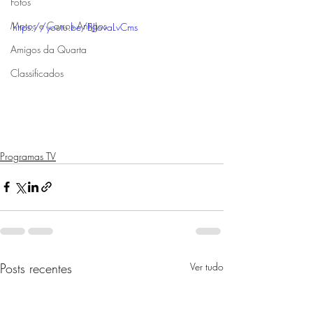
Fotos
Motos e Carros Antigos
https://youtu.be/BJlovaLvCms
Amigos da Quarta
Classificados
Programas TV
Posts recentes
Ver tudo