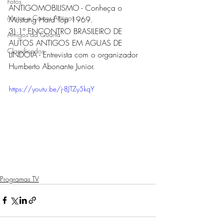
Fotos
ANTIGOMOBILISMO - Conheça o 
Motos e Carros Antigos
Mustang Hard Top 1969.  
3) 1º ENCONTRO BRASILEIRO DE 
Amigos da Quarta
AUTOS ANTIGOS EM AGUAS DE 
Classificados
LINDOIA - Entrevista com o organizador 
Humberto Abonante Junior. 
https://youtu.be/j-8JTZy5kqY
Programas TV