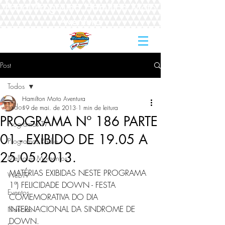
Portal Programa Hamilton Moto
Aventura
Post
Todos
Hamilton Moto Aventura
Todos
19 de mai. de 2013
1 min de leitura
PROGRAMA Nº 186 PARTE
Programas TV
01 - EXIBIDO DE 19.05 A
Programas Rádio
25.05.2013.
Melhores Momentos
MATÉRIAS EXIBIDAS NESTE PROGRAMA  
WebTV
1ª) FELICIDADE DOWN - FESTA 
Eventos
COMEMORATIVA DO DIA 
INTERNACIONAL DA SINDROME DE 
Notícias
DOWN.   