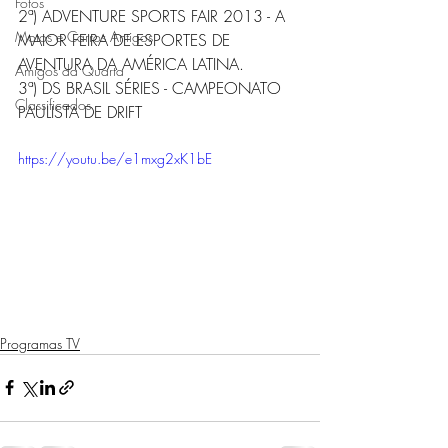
Fotos
2ª) ADVENTURE SPORTS FAIR 2013 - A 
Motos e Carros Antigos
MAIOR FEIRA DE ESPORTES DE 
AVENTURA DA AMÉRICA LATINA.   
Amigos da Quarta
3ª) DS BRASIL SÉRIES - CAMPEONATO 
Classificados
PAULISTA DE DRIFT 
https://youtu.be/e1mxg2xK1bE
Programas TV