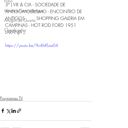
Fotos
3ª ) V8 & CIA - SOCIEDADE DE 
Motos e Carros Antigos
ANTIGOMOBILISMO - ENCONTRO DE 
ANTIGOS        SHOPPING GALERIA EM 
Amigos da Quarta
CAMPINAS - HOT ROD FORD 1951 
Classificados
LARANJA ). 
https://youtu.be/9v4htfSza04
Programas TV