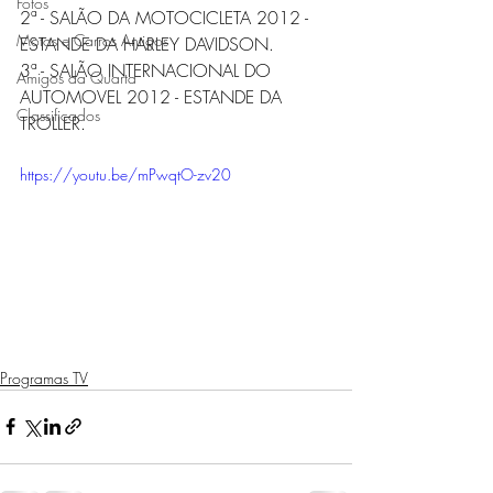
Fotos
2ª - SALÃO DA MOTOCICLETA 2012 - 
Motos e Carros Antigos
ESTANDE DA HARLEY DAVIDSON.  
3ª - SALÃO INTERNACIONAL DO 
Amigos da Quarta
AUTOMOVEL 2012 - ESTANDE DA 
Classificados
TROLLER. 
https://youtu.be/mPwqtO-zv20
Programas TV