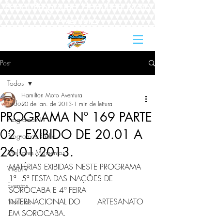
Portal Programa Hamilton Moto
Aventura
Post
Todos
Hamilton Moto Aventura
Todos
20 de jan. de 2013
1 min de leitura
PROGRAMA Nº 169 PARTE
Programas TV
02 - EXIBIDO DE 20.01 A
Programas Rádio
26.01.2013.
Melhores Momentos
MATÉRIAS EXIBIDAS NESTE PROGRAMA  
WebTV
1ª - 5ª FESTA DAS NAÇÕES DE 
Eventos
SOROCABA E 4ª FEIRA 
INTERNACIONAL DO       ARTESANATO 
Notícias
EM SOROCABA.   