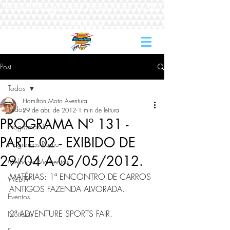
Portal Programa Hamilton Moto
Aventura
Post
Todos
Hamilton Moto Aventura
Todos
29 de abr. de 2012
1 min de leitura
PROGRAMA Nº 131 -
Programas TV
PARTE 02 - EXIBIDO DE
Programas Rádio
29/04 A 05/05/2012.
Melhores Momentos
MATÉRIAS: 1ª ENCONTRO DE CARROS 
WebTV
ANTIGOS FAZENDA ALVORADA.           
Eventos
2ª ADVENTURE SPORTS FAIR.                
Notícias