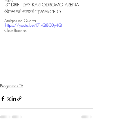
Fotos
3ª DRIFT DAY KARTODROMO ARENA 
Motos e Carros Antigos
SCHINCARIOL - ( MARCELO ).
Amigos da Quarta
https://youtu.be/J7JxQ8C0y4Q
Classificados
Programas TV