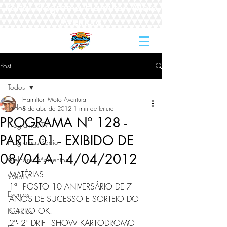
Portal Programa Hamilton Moto
Aventura
Post
Todos
Hamilton Moto Aventura
Todos
8 de abr. de 2012
1 min de leitura
PROGRAMA Nº 128 -
Programas TV
PARTE 01 - EXIBIDO DE
Programas Rádio
08/04 A 14/04/2012
Melhores Momentos
MATÉRIAS: 
WebTV
1ª - POSTO 10 ANIVERSÁRIO DE 7 
Eventos
ANOS DE SUCESSO E SORTEIO DO 
CARRO OK.                    
Notícias
2ª- 2º DRIFT SHOW KARTODROMO 