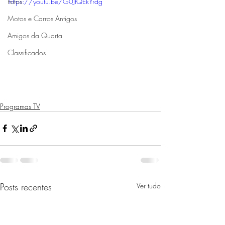
Fotos
https://youtu.be/G0JfQEkYrdg
Motos e Carros Antigos
Amigos da Quarta
Classificados
Programas TV
Posts recentes
Ver tudo