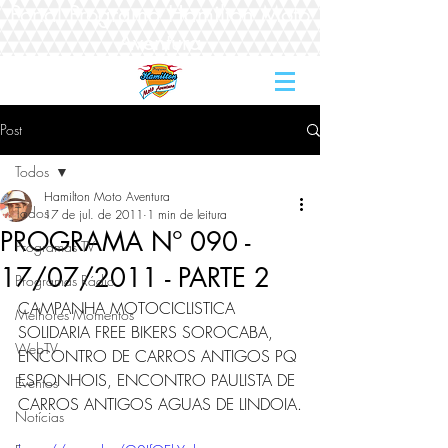
Portal Programa Hamilton Moto
Aventura
Post
Todos
Hamilton Moto Aventura
Todos
17 de jul. de 2011
1 min de leitura
PROGRAMA Nº 090 -
Programas TV
17/07/2011 - PARTE 2
Programas Rádio
CAMPANHA MOTOCICLISTICA 
Melhores Momentos
SOLIDARIA FREE BIKERS SOROCABA, 
WebTV
ENCONTRO DE CARROS ANTIGOS PQ 
ESPONHOIS, ENCONTRO PAULISTA DE 
Eventos
CARROS ANTIGOS AGUAS DE LINDOIA.
Notícias