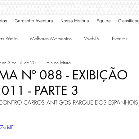
 Programa Hamilton Moto 
ntos
Garotinho Aventura
Nossa História
Equipe
Classifica
as Rádio
Melhores Momentos
WebTV
Eventos
tura
3 de jul. de 2011
1 min de leitura
gos da Quarta
Classificados
A Nº 088 - EXIBIÇÃO
011 - PARTE 3
NCONTRO CARROS ANTIGOS PARQUE DOS ESPANHOIS, T
7vdsfE