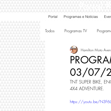
Portal
Portal
Programas e Notícias
Eve
Todos
Programas TV
Program
Hamilton Moto Aven
Motos e Carros Antigos
Ami
PROGRAM
03/07/2
TNT SUPER BIKE, E
4X4 ADVENTURE.
https://youtu.be/N3F6L