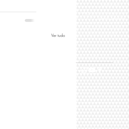
aumente o som
Participe AO
VIVO
do nosso programa na
TV DIGITAL STUDIO "S"
fazendo perguntas
para nosso entrevistado através das
plataformas digitais Facebook, Instagram,
Youtube e aqui no nosso portal,
Ver tudo
siga nas redes sociais