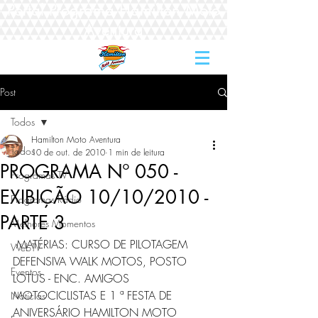
Portal Programa Hamilton Moto
Aventura
Post
Todos
Hamilton Moto Aventura
Todos
10 de out. de 2010
1 min de leitura
PROGRAMA Nº 050 -
Programas TV
EXIBIÇÃO 10/10/2010 -
Programas Rádio
PARTE 3
Melhores Momentos
 MATÉRIAS: CURSO DE PILOTAGEM 
WebTV
DEFENSIVA WALK MOTOS, POSTO 
Eventos
LOTUS - ENC. AMIGOS 
MOTOCICLISTAS E 1 ª FESTA DE 
Notícias
ANIVERSÁRIO HAMILTON MOTO 