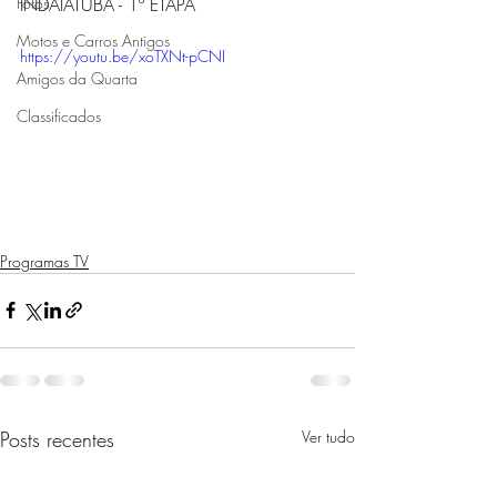
Fotos
INDAIATUBA - 1º ETAPA 
Motos e Carros Antigos
https://youtu.be/xoTXNt-pCNI
Amigos da Quarta
Classificados
Programas TV
Posts recentes
Ver tudo