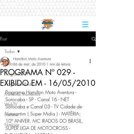
Portal Programa Hamilton Moto
Aventura
Post
Todos
Hamilton Moto Aventura
Todos
16 de mai. de 2010
1 min de leitura
PROGRAMA Nº 029 -
Programas TV
EXIBIDO EM - 16/05/2010
Programas Rádio
Programa Hamilton Moto Aventura - 
Melhores Momentos
Sorocaba - SP - Canal 16 - NET 
WebTV
Sorocaba e Canal 03 - TV Cidade de 
Votorantim ( Super Midia ) - MATÉRIA: 
Eventos
10º ANIVER. MC IRADOS DO BRASIL, 
Notícias
SUPER LIGA DE MOTOCROSS - 