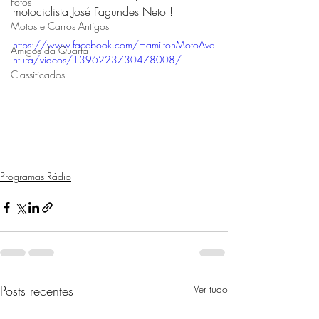
Fotos
motociclista José Fagundes Neto !
Motos e Carros Antigos
https://www.facebook.com/HamiltonMotoAve
Amigos da Quarta
ntura/videos/1396223730478008/
Classificados
Programas Rádio
Posts recentes
Ver tudo