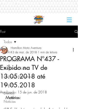
Portal Programa Hamilton Moto
Aventura
Post
Todos
Hamilton Moto Aventura
Todos
13 de mai. de 2018
1 min de leitura
PROGRAMA Nº437 -
Programas TV
Exibido na TV de
Programas Rádio
13.05.2018 até
Melhores Momentos
19.05.2018
WebTV
Atualizado:
15 de jun. de 2018
Eventos
Matérias:
Notícias