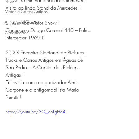
1ª) Salão Internacional do Automóvel !
Fotos
Visita ao lindo Stand da Mercedes !
Motos e Carros Antigos
Amigos da Quarta
2ª) Curitiba Motor Show !
Conheça o Dodge Coronet 440 – Police 
Classificados
Interceptor 1969 !
3ª) XIX Encontro Nacional de Pick-ups, 
Trucks e Carros Antigos em Águas de 
São Pedro – A Capital das Pick-ups 
Antigas !
Entrevista com o organizador Almir 
Garçone e o antigomobilista Mario 
Ferretti ! 
https://youtu.be/3Q_JeoLgHa4