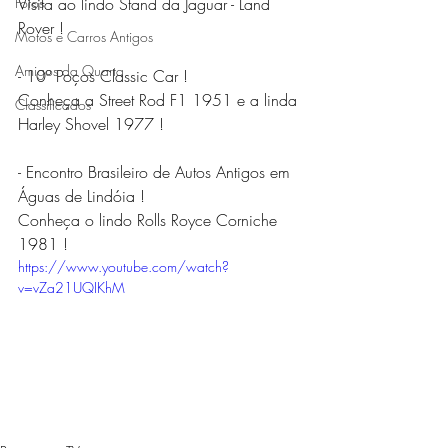
Fotos
Visita ao lindo Stand da Jaguar - Land 
Rover !
Motos e Carros Antigos
Amigos da Quarta
- 10º Poços Classic Car ! 
Conheça a Street Rod F1 1951 e a linda 
Classificados
Harley Shovel 1977 !
- Encontro Brasileiro de Autos Antigos em 
Águas de Lindóia !
Conheça o lindo Rolls Royce Corniche 
1981 !
https://www.youtube.com/watch?
v=vZa21UQIKhM