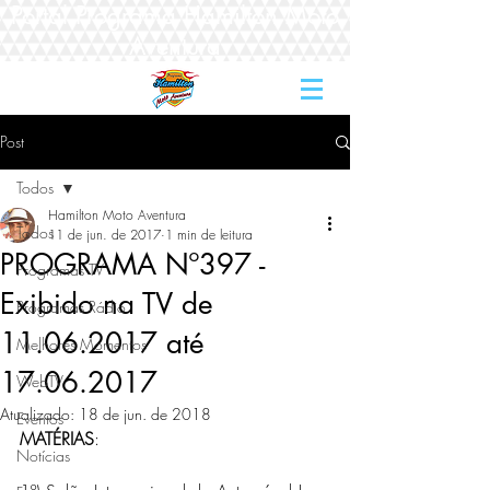
Portal Programa Hamilton Moto
Aventura
Post
Todos
Hamilton Moto Aventura
Todos
11 de jun. de 2017
1 min de leitura
PROGRAMA Nº397 -
Programas TV
Exibido na TV de
Programas Rádio
11.06.2017 até
Melhores Momentos
17.06.2017
WebTV
Atualizado:
18 de jun. de 2018
Eventos
MATÉRIAS
:  
Notícias