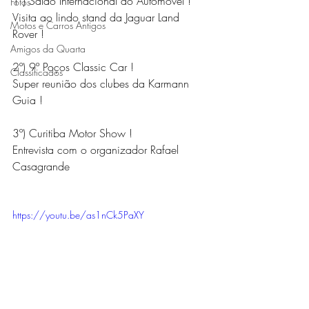
1º) Salão Internacional do Automóvel ! 
Fotos
Visita ao lindo stand da Jaguar Land 
Motos e Carros Antigos
Rover !   
Amigos da Quarta
2º) 9º Poços Classic Car ! 
Classificados
Super reunião dos clubes da Karmann 
Guia !   
3º) Curitiba Motor Show ! 
Entrevista com o organizador Rafael 
Casagrande 
https://youtu.be/as1nCk5PaXY