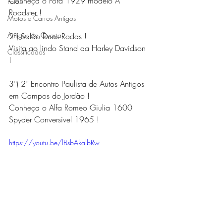
Conheça o Ford 1929 modelo A 
Fotos
Roadster !  
Motos e Carros Antigos
Amigos da Quarta
2ª) Salão Duas Rodas ! 
Visita ao lindo Stand da Harley Davidson 
Classificados
!  
3ª) 2º Encontro Paulista de Autos Antigos 
em Campos do Jordão ! 
Conheça o Alfa Romeo Giulia 1600 
Spyder Conversivel 1965 ! 
https://youtu.be/lBsbAkalbRw