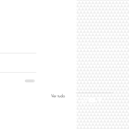
aumente o som
Participe AO
VIVO
do nosso programa na
TV DIGITAL STUDIO "S"
fazendo perguntas
para nosso entrevistado através das
plataformas digitais Facebook, Instagram,
Youtube e aqui no nosso portal,
siga nas redes sociais
Ver tudo