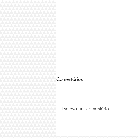
Comentários
Escreva um comentário
A História do Renault Gordini
no Brasil !