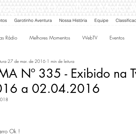
 Programa Hamilton Moto 
ntos
Garotinho Aventura
Nossa História
Equipe
Classifica
as Rádio
Melhores Momentos
WebTV
Eventos
tura
27 de mar. de 2016
1 min de leitura
gos da Quarta
Classificados
 Nº 335 - Exibido na T
016 a 02.04.2016
 2018
rro Ok !  