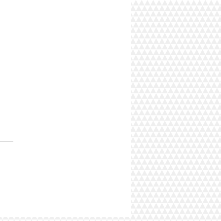
gital Studio S - Onde o
y Esportivo Acontece XI