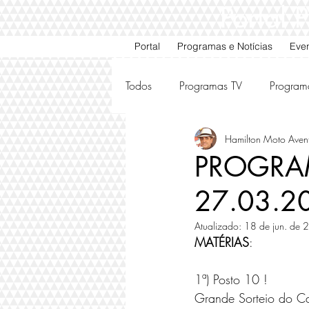
Portal
Portal
Programas e Notícias
Eve
Todos
Programas TV
Program
Hamilton Moto Aven
Motos e Carros Antigos
Ami
PROGRAMA
27.03.2
Atualizado:
18 de jun. de
MATÉRIAS
:
1ª) Posto 10 ! 
Grande Sorteio do Ca