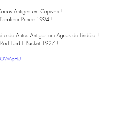
arros Antigos em Capivari ! 
scalibur Prince 1994 !   
leiro de Autos Antigos em Aguas de Lindóia !       
Rod Ford T Bucket 1927 ! 
gXCOWApHU