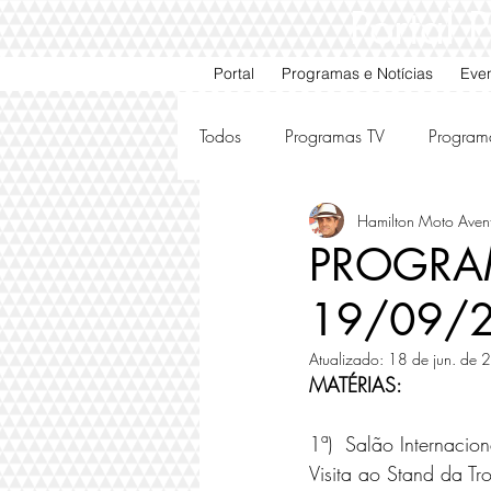
Portal
Portal
Programas e Notícias
Eve
Todos
Programas TV
Program
Hamilton Moto Aven
Motos e Carros Antigos
Ami
PROGRAM
19/09/
Atualizado:
18 de jun. de
MATÉRIAS:
1ª)  Salão Internacio
Visita ao Stand da Troll