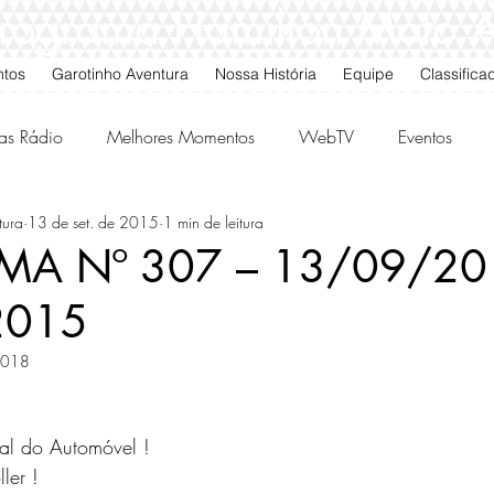
 Programa Hamilton Moto 
ntos
Garotinho Aventura
Nossa História
Equipe
Classifica
as Rádio
Melhores Momentos
WebTV
Eventos
tura
13 de set. de 2015
1 min de leitura
gos da Quarta
Classificados
A Nº 307 – 13/09/20
2015
 2018
nal do Automóvel ! 
er !            