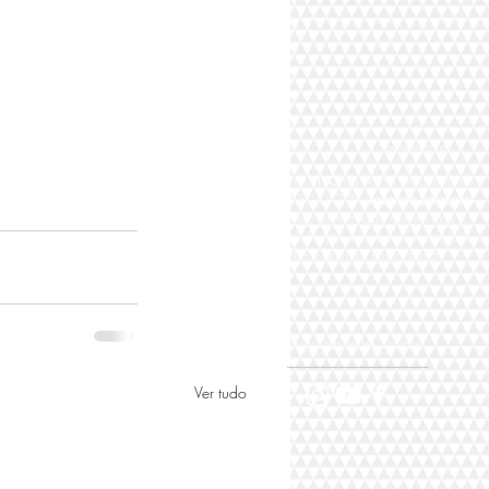
aumente o som
Participe AO
VIVO
do nosso programa na
TV DIGITAL STUDIO "S"
fazendo perguntas
para nosso entrevistado através das
plataformas digitais Facebook, Instagram,
Youtube e aqui no nosso portal,
siga nas redes sociais
Ver tudo