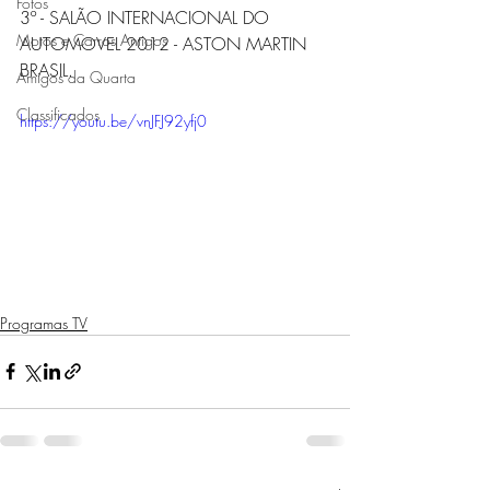
Fotos
3º - SALÃO INTERNACIONAL DO 
Motos e Carros Antigos
AUTOMOVEL 2012 - ASTON MARTIN 
BRASIL. 
Amigos da Quarta
Classificados
https://youtu.be/vnJFJ92yfj0
Programas TV