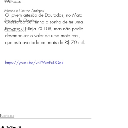
Fotos
Mercosul.
Motos e Carros Antigos
O jovem artesão de Dourados, no Mato 
Amigos da Quarta
Grosso do Sul, tinha o sonho de ter uma 
Kawasaki Ninja ZX-10R, mas não podia 
Classificados
desembolsar o valor de uma moto real, 
que está avaliada em mais de R$ 70 mil.
https://youtu.be/vSYWmPuDQqk
Notícias