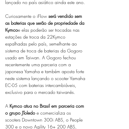
lançado no país asiático ainda este ano.
Curiosamente o iFlow 
será vendido sem 
as baterias que serão de propriedade da 
Kymco
e elas poderão ser trocadas nas 
estações de troca da 22Kymco 
espalhadas pelo país, semelhante ao 
sistema de troca de baterias da Gogoro 
usado em Taiwan. A Gogoro fechou 
recentemente uma parceria com a 
japonesa Yamaha e também aposta forte 
neste sistema lançando o scooter Yamaha 
EC-05 com baterias intercambiáveis, 
exclusivo para o mercado taiwanês.
A 
Kymco atua no Brasil em parceria com 
o grupo JToledo
 e comercializa os 
scooters Downtown 300i ABS, o People 
300 e o novo Agility 16+ 200 ABS, 