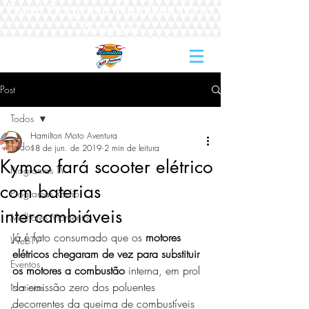
Portal Programa Hamilton Moto
Aventura
Post
Todos
Hamilton Moto Aventura
Todos
18 de jun. de 2019
2 min de leitura
Kymco fará scooter elétrico
Programas TV
com baterias
Programas Rádio
intercambiáveis
Melhores Momentos
Já é fato consumado que os 
motores 
WebTV
elétricos chegaram de vez para substituir 
Eventos
os motores a combustão
 interna, em prol 
da emissão zero dos poluentes 
Notícias
decorrentes da queima de combustíveis 