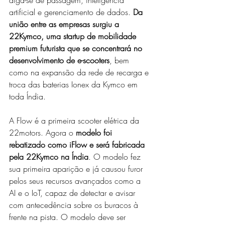
diga-se de passagem, inteligência 
artificial e gerenciamento de dados. 
Da 
união entre as empresas surgiu a 
22Kymco, uma startup de mobilidade 
premium futurista que se concentrará no 
desenvolvimento de e-scooters
, bem 
como na expansão da rede de recarga e 
troca das baterias Ionex da Kymco em 
toda Índia.
A Flow é a primeira scooter elétrica da 
22motors. Agora o 
modelo foi 
rebatizado como iFlow e será fabricada 
pela 22Kymco na Índia
. O modelo fez 
sua primeira aparição e já causou furor 
pelos seus recursos avançados como a 
AI e o IoT, capaz de detectar e avisar 
com antecedência sobre os buracos à 
frente na pista. O modelo deve ser 