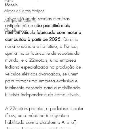
Fotos
fósseis. 
Motos e Carros Antigos
Taiwan já adota severas medidas 
Amigos da Quarta
antipoluição e 
não permitirá mais 
Classificados
nenhum veículo fabricado com motor a 
combustão à partir de 2025
. De olho 
nesta tendência e no futuro, a Kymco, 
quinta maior fabricante de scooters do 
mundo, e a 22motors, uma empresa 
Indiana especializada na produção de 
veículos elétricos avançados, se unem 
para formar uma empresa exclusiva e 
totalmente pensada para a mobilidade 
futurista independente de combustíveis. 
A 22motors projetou o poderoso scooter 
iFlow, uma máquina inteligente e 
habilitada com a plataforma AI e IoT, 