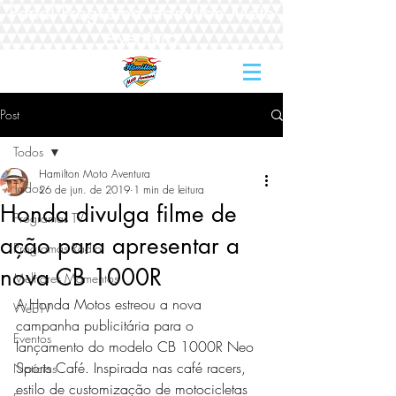
Portal Programa Hamilton Moto
Aventura
Post
Todos
Hamilton Moto Aventura
Todos
26 de jun. de 2019
1 min de leitura
Honda divulga filme de
Programas TV
ação para apresentar a
Programas Rádio
nova CB 1000R
Melhores Momentos
A Honda Motos estreou a nova 
WebTV
campanha publicitária para o 
Eventos
lançamento do modelo CB 1000R Neo 
Sports Café. Inspirada nas café racers, 
Notícias
estilo de customização de motocicletas 