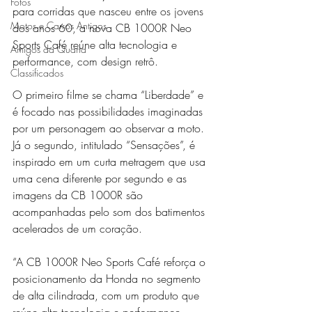
Fotos
para corridas que nasceu entre os jovens 
Motos e Carros Antigos
dos anos 60, a nova CB 1000R Neo 
Sports Café reúne alta tecnologia e 
Amigos da Quarta
performance, com design retrô.
Classificados
O primeiro filme se chama “Liberdade” e 
é focado nas possibilidades imaginadas 
por um personagem ao observar a moto. 
Já o segundo, intitulado “Sensações”, é 
inspirado em um curta metragem que usa 
uma cena diferente por segundo e as 
imagens da CB 1000R são 
acompanhadas pelo som dos batimentos 
acelerados de um coração.
“A CB 1000R Neo Sports Café reforça o 
posicionamento da Honda no segmento 
de alta cilindrada, com um produto que 