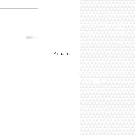
aumente o som
Participe AO
VIVO
do nosso programa na
TV DIGITAL STUDIO "S"
fazendo perguntas
para nosso entrevistado através das
plataformas digitais Facebook, Instagram,
Youtube e aqui no nosso portal,
Ver tudo
siga nas redes sociais