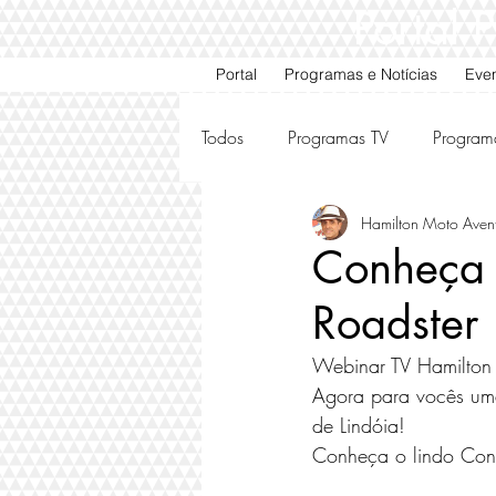
Portal
Portal
Programas e Notícias
Eve
Todos
Programas TV
Program
Hamilton Moto Aven
Motos e Carros Antigos
Ami
Conheça 
Roadster
Webinar TV Hamilton
Agora para vocês uma 
de Lindóia!  
Conheça o lindo Con