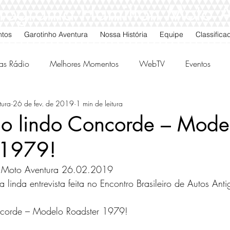
 Programa Hamilton Moto 
ntos
Garotinho Aventura
Nossa História
Equipe
Classifica
as Rádio
Melhores Momentos
WebTV
Eventos
tura
26 de fev. de 2019
1 min de leitura
gos da Quarta
Classificados
o lindo Concorde – Mode
 1979!
 Moto Aventura 26.02.2019 
linda entrevista feita no Encontro Brasileiro de Autos An
corde – Modelo Roadster 1979! 