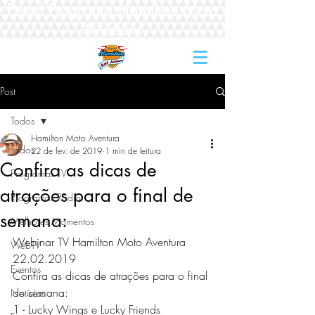
Portal Programa Hamilton Moto
Aventura
Post
Todos
Hamilton Moto Aventura
Todos
22 de fev. de 2019
1 min de leitura
Confira as dicas de
Programas TV
atrações para o final de
Programas Rádio
semana:
Melhores Momentos
Webinar TV Hamilton Moto Aventura 
WebTV
22.02.2019 
Eventos
Confira as dicas de atrações para o final 
de semana: 
Notícias
1 - Lucky Wings e Lucky Friends 