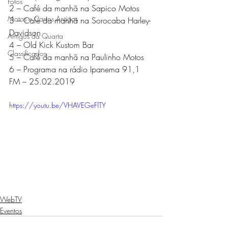
Fotos
2 – Café da manhã na Sapico Motos 
Motos e Carros Antigos
3 – Café da manhã na Sorocaba Harley-
Davidson 
Amigos da Quarta
4 – Old Kick Kustom Bar 
Classificados
5 – Café da manhã na Paulinho Motos  
6 – Programa na rádio Ipanema 91,1 
FM – 25.02.2019 
https://youtu.be/VHAVEGeFlTY
WebTV
Eventos