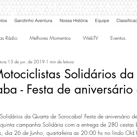
 Programa Hamilton Moto 
ntos
Garotinho Aventura
Nossa História
Equipe
Classifica
as Rádio
Melhores Momentos
WebTV
Eventos
tura
13 de jun. de 2019
1 min de leitura
gos da Quarta
Classificados
tociclistas Solidários da
ba - Festa de aniversário
 Solidários da Quarta de Sorocaba! Festa de aniversário d
quinta campanha Solidária com a entrega de 280 cestas 
s, dia 26 de Junho, quarta-feira as 20:00 hs no lindo Old 