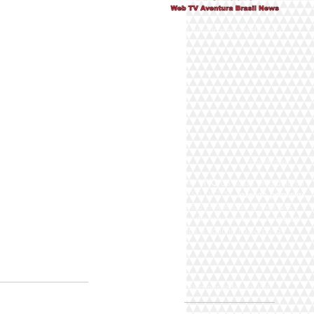
Há 10 anos fazendo a diferença
aumente o som
Participe AO
VIVO
do nosso programa na
TV DIGITAL STUDIO "S"
fazendo perguntas
para nosso entrevistado através das
plataformas digitais Facebook, Instagram,
Youtube e aqui no nosso portal,
siga nas redes sociais