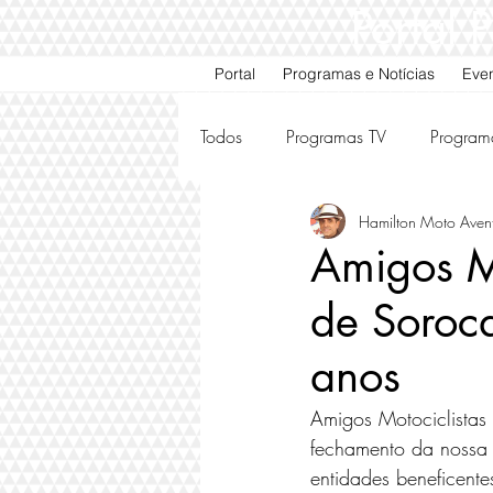
Portal
Portal
Programas e Notícias
Eve
Todos
Programas TV
Program
Hamilton Moto Aven
Motos e Carros Antigos
Ami
Amigos Mo
de Soroca
anos
Amigos Motociclistas
fechamento da nossa 
entidades beneficente