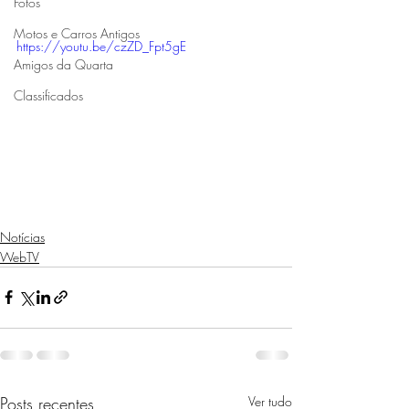
Fotos
Motos e Carros Antigos
https://youtu.be/czZD_Fpt5gE
Amigos da Quarta
Classificados
Notícias
WebTV
Posts recentes
Ver tudo