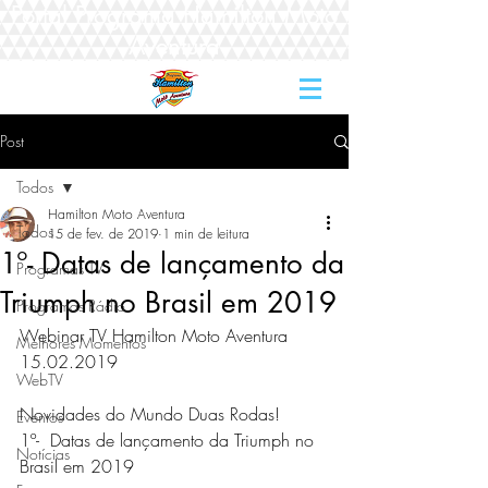
Portal Programa Hamilton Moto
Aventura
Post
Todos
Hamilton Moto Aventura
Todos
15 de fev. de 2019
1 min de leitura
1º- Datas de lançamento da
Programas TV
Triumph no Brasil em 2019
Programas Rádio
Webinar TV Hamilton Moto Aventura 
Melhores Momentos
15.02.2019 
WebTV
Novidades do Mundo Duas Rodas!  
Eventos
1º-  Datas de lançamento da Triumph no 
Notícias
Brasil em 2019